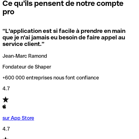
que vous avez le code SWIFT du siège social. Sinon, cela
l’annulation de la transaction.
Ce qu'ils pensent de notre compte
signifie que vous avez le code de l'une des succursales
pro
locales.
Pour éviter ces erreurs, Qonto a créé un outil de
vérification/recherche de codes SWIFT. Ainsi, vous pouvez
“
L'application est si facile à prendre en main
Si vous n'êtes pas sûr du code SWIFT que vous devriez
trouver et vérifier vos codes SWIFT avant de réaliser vos
que je n'ai jamais eu besoin de faire appel au
utiliser, nous avons développé un outil de recherche de
transferts d’argent.
service client.
”
codes SWIFT par nom de banque.
Jean-Marc Ramond
Fondateur de Shaper
+600 000 entreprises nous font confiance
4.7
sur App Store
4.7