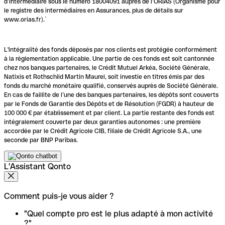
d’intermédiaire sous le numéro 18004091 auprès de l’ORIAS (Organisme pour
le registre des intermédiaires en Assurances, plus de détails sur
www.orias.fr).`
L'intégralité des fonds déposés par nos clients est protégée conformément
à la réglementation applicable. Une partie de ces fonds est soit cantonnée
chez nos banques partenaires, le Crédit Mutuel Arkéa, Société Générale,
Natixis et Rothschild Martin Maurel, soit investie en titres émis par des
fonds du marché monétaire qualifié, conservés auprès de Société Générale.
En cas de faillite de l’une des banques partenaires, les dépôts sont couverts
par le Fonds de Garantie des Dépôts et de Résolution (FGDR) à hauteur de
100 000 € par établissement et par client. La partie restante des fonds est
intégralement couverte par deux garanties autonomes : une première
accordée par le Crédit Agricole CIB, filiale de Crédit Agricole S.A., une
seconde par BNP Paribas.
L'Assistant Qonto
Comment puis-je vous aider ?
"Quel compte pro est le plus adapté à mon activité
?"