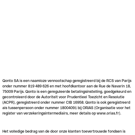
Qonto SA is een naamloze vennootschap geregistreerd bij de RCS van Parijs
onder nummer 819 489 626 en met hoofdkantoor aan de Rue de Navarin 18,
75009 Parijs. Qonto is een gereguleerde betalingsinstelling, goedgekeurd en
gecontroleerd door de Autoriteit voor Prudentieel Toezicht en Resolutie
(ACPR), geregistreerd onder nummer CIB 16958. Qonto is ook geregistreerd
als tussenpersoon onder nummer 18004091 bij ORIAS (Organisatie voor het
register van verzekeringsintermediairs, meer details op www.orias.fr).
Het volledige bedrag van de door onze klanten toevertrouwde fondsen is