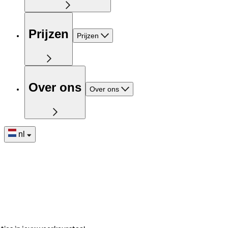
Prijzen
Prijzen
Over ons
Over ons
nl