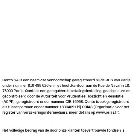
Qonto SA is een naamloze vennootschap geregistreerd bij de RCS van Parijs
onder nummer 819 489 626 en met hoofdkantoor aan de Rue de Navarin 18,
75009 Parijs. Qonto is een gereguleerde betalingsinstelling, goedgekeurd en
gecontroleerd door de Autoriteit voor Prudentieel Toezicht en Resolutie
(ACPR), geregistreerd onder nummer CIB 16958. Qonto is ook geregistreerd
als tussenpersoon onder nummer 18004091 bij ORIAS (Organisatie voor het
register van verzekeringsintermediairs, meer details op www.orias.fr).
Het volledige bedrag van de door onze klanten toevertrouwde fondsen is