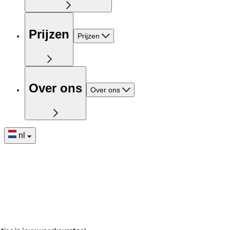
Prijzen
Prijzen
Over ons
Over ons
nl