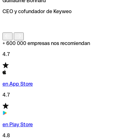
Guillaume Bonnard
de enviar tu transferencia.
CEO y cofundador de Keyweo
S
+ 600 000 empresas nos recomiendan
4.7
en App Store
4.7
en Play Store
4.8