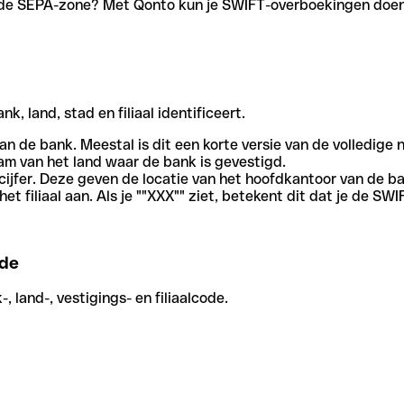
en de SEPA-zone? Met Qonto kun je SWIFT-overboekingen doen 
, land, stad en filiaal identificeert.
an de bank. Meestal is dit een korte versie van de volledige 
am van het land waar de bank is gevestigd.
cijfer. Deze geven de locatie van het hoofdkantoor van de b
et filiaal aan. Als je ""XXX"" ziet, betekent dit dat je de 
de
 land-, vestigings- en filiaalcode.