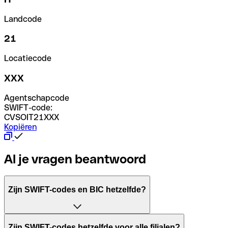
Landcode
21
Locatiecode
XXX
Agentschapcode
SWIFT-code:
CVSOIT21XXX
Kopiëren
Al je vragen beantwoord
Zijn SWIFT-codes en BIC hetzelfde?
Het acroniem SWIFT betekent "Society for Worldwide Inter
Zijn SWIFT-codes hetzelfde voor alle filialen?