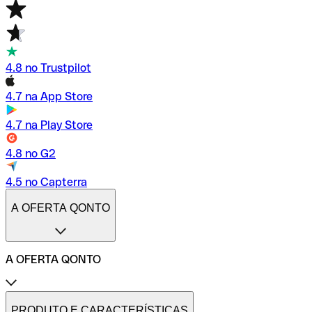
4.8 no Trustpilot
4.7 na App Store
4.7 na Play Store
4.8 no G2
4.5 no Capterra
A OFERTA QONTO
A OFERTA QONTO
Tarifas
Conta profissional online
PRODUTO E CARACTERÍSTICAS