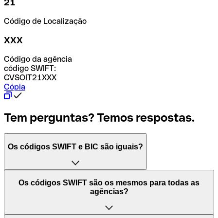
21
Código de Localização
XXX
Código da agência
código SWIFT:
CVSOIT21XXX
Cópia
Tem perguntas? Temos respostas.
Os códigos SWIFT e BIC são iguais?
O acrónimo SWIFT significa "Society for Worldwide
Os códigos SWIFT são os mesmos para todas as
Interbank Financial Telecommunication (Sociedade para
agências?
as Telecomunicações Financeiras Interbancárias
Mundiais)". Trata-se de uma rede mundial onde se