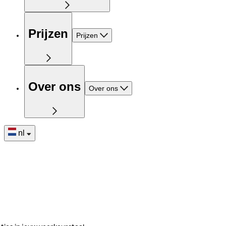
Prijzen
Prijzen
Over ons
Over ons
nl