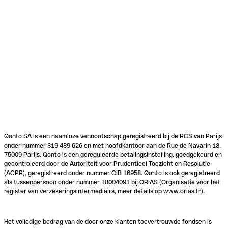
Qonto SA is een naamloze vennootschap geregistreerd bij de RCS van Parijs
onder nummer 819 489 626 en met hoofdkantoor aan de Rue de Navarin 18,
75009 Parijs. Qonto is een gereguleerde betalingsinstelling, goedgekeurd en
gecontroleerd door de Autoriteit voor Prudentieel Toezicht en Resolutie
(ACPR), geregistreerd onder nummer CIB 16958. Qonto is ook geregistreerd
als tussenpersoon onder nummer 18004091 bij ORIAS (Organisatie voor het
register van verzekeringsintermediairs, meer details op www.orias.fr).
Het volledige bedrag van de door onze klanten toevertrouwde fondsen is