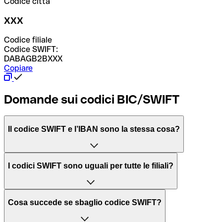
Codice città
XXX
Codice filiale
Codice SWIFT:
DABAGB2BXXX
Copiare
Domande sui codici BIC/SWIFT
Il codice SWIFT e l’IBAN sono la stessa cosa?
L'acronimo SWIFT sta per “Society for Worldwide
I codici SWIFT sono uguali per tutte le filiali?
Interbank Financial Telecommunication”, una rete globale
per l’elaborazione dei pagamenti tra diversi Paesi.
Dipende dalle banche. In alcuni casi le banche utilizzano
Cosa succede se sbaglio codice SWIFT?
lo stesso codice SWIFT per filiali diverse. In altri casi, le
Il BIC, invece, sta per “Bank Identifier Code” ed è una
banche preferiscono avere un codice SWIFT dedicato per