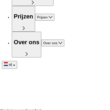
Prijzen
Prijzen
Over ons
Over ons
nl