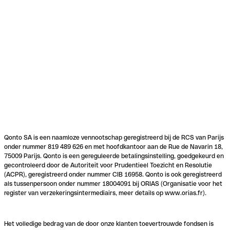
Qonto SA is een naamloze vennootschap geregistreerd bij de RCS van Parijs
onder nummer 819 489 626 en met hoofdkantoor aan de Rue de Navarin 18,
75009 Parijs. Qonto is een gereguleerde betalingsinstelling, goedgekeurd en
gecontroleerd door de Autoriteit voor Prudentieel Toezicht en Resolutie
(ACPR), geregistreerd onder nummer CIB 16958. Qonto is ook geregistreerd
als tussenpersoon onder nummer 18004091 bij ORIAS (Organisatie voor het
register van verzekeringsintermediairs, meer details op www.orias.fr).
Het volledige bedrag van de door onze klanten toevertrouwde fondsen is