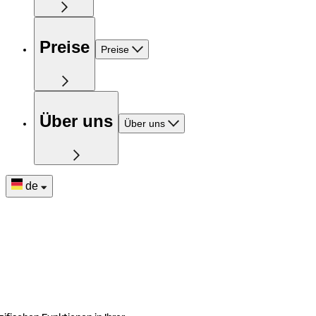
Preise
Preise
Über uns
Über uns
de