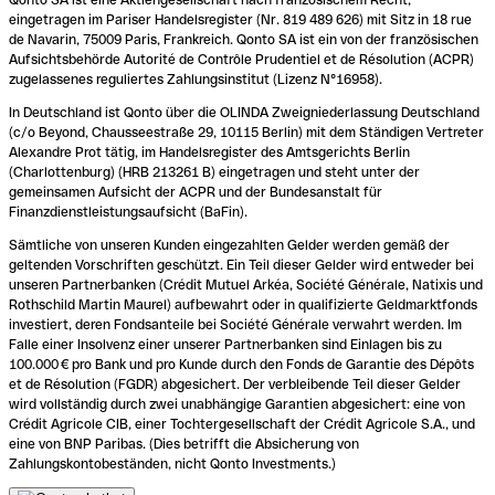
eingetragen im Pariser Handelsregister (Nr. 819 489 626) mit Sitz in 18 rue
de Navarin, 75009 Paris, Frankreich. Qonto SA ist ein von der französischen
Aufsichtsbehörde Autorité de Contrôle Prudentiel et de Résolution (ACPR)
zugelassenes reguliertes Zahlungsinstitut (Lizenz N°16958).
In Deutschland ist Qonto über die OLINDA Zweigniederlassung Deutschland
(c/o Beyond, Chausseestraße 29, 10115 Berlin) mit dem Ständigen Vertreter
Alexandre Prot tätig, im Handelsregister des Amtsgerichts Berlin
(Charlottenburg) (HRB 213261 B) eingetragen und steht unter der
gemeinsamen Aufsicht der ACPR und der Bundesanstalt für
Finanzdienstleistungsaufsicht (BaFin).
Sämtliche von unseren Kunden eingezahlten Gelder werden gemäß der
geltenden Vorschriften geschützt. Ein Teil dieser Gelder wird entweder bei
unseren Partnerbanken (Crédit Mutuel Arkéa, Société Générale, Natixis und
Rothschild Martin Maurel) aufbewahrt oder in qualifizierte Geldmarktfonds
investiert, deren Fondsanteile bei Société Générale verwahrt werden. Im
Falle einer Insolvenz einer unserer Partnerbanken sind Einlagen bis zu
100.000 € pro Bank und pro Kunde durch den Fonds de Garantie des Dépôts
et de Résolution (FGDR) abgesichert. Der verbleibende Teil dieser Gelder
wird vollständig durch zwei unabhängige Garantien abgesichert: eine von
Crédit Agricole CIB, einer Tochtergesellschaft der Crédit Agricole S.A., und
eine von BNP Paribas. (Dies betrifft die Absicherung von
Zahlungskontobeständen, nicht Qonto Investments.)