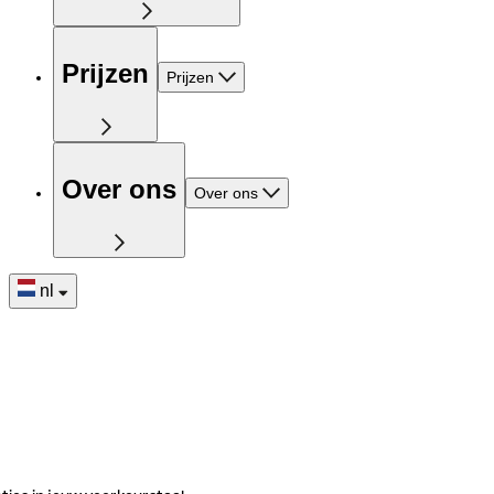
Prijzen
Prijzen
Over ons
Over ons
nl