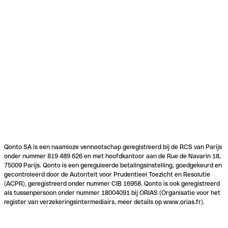
Qonto SA is een naamloze vennootschap geregistreerd bij de RCS van Parijs
onder nummer 819 489 626 en met hoofdkantoor aan de Rue de Navarin 18,
75009 Parijs. Qonto is een gereguleerde betalingsinstelling, goedgekeurd en
gecontroleerd door de Autoriteit voor Prudentieel Toezicht en Resolutie
(ACPR), geregistreerd onder nummer CIB 16958. Qonto is ook geregistreerd
als tussenpersoon onder nummer 18004091 bij ORIAS (Organisatie voor het
register van verzekeringsintermediairs, meer details op www.orias.fr).