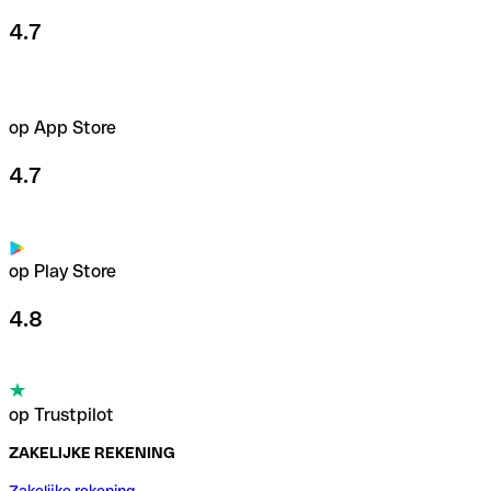
4.7
op App Store
4.7
op Play Store
4.8
op Trustpilot
ZAKELIJKE REKENING
Zakelijke rekening