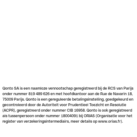
Qonto SA is een naamloze vennootschap geregistreerd bij de RCS van Parijs
onder nummer 819 489 626 en met hoofdkantoor aan de Rue de Navarin 18,
75009 Parijs. Qonto is een gereguleerde betalingsinstelling, goedgekeurd en
gecontroleerd door de Autoriteit voor Prudentieel Toezicht en Resolutie
(ACPR), geregistreerd onder nummer CIB 16958. Qonto is ook geregistreerd
als tussenpersoon onder nummer 18004091 bij ORIAS (Organisatie voor het
register van verzekeringsintermediairs, meer details op www.orias.fr).