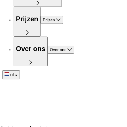
Prijzen
Prijzen
Over ons
Over ons
nl