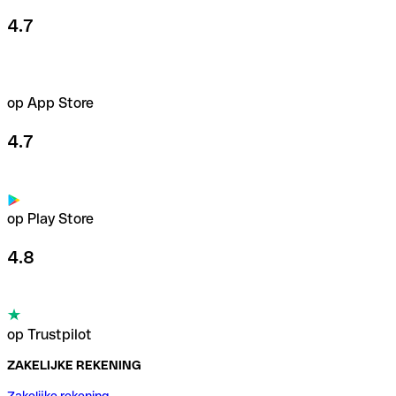
4.7
op App Store
4.7
op Play Store
4.8
op Trustpilot
ZAKELIJKE REKENING
Zakelijke rekening