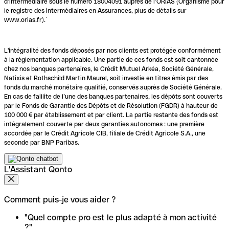
d’intermédiaire sous le numéro 18004091 auprès de l’ORIAS (Organisme pour
le registre des intermédiaires en Assurances, plus de détails sur
www.orias.fr).`
L'intégralité des fonds déposés par nos clients est protégée conformément
à la réglementation applicable. Une partie de ces fonds est soit cantonnée
chez nos banques partenaires, le Crédit Mutuel Arkéa, Société Générale,
Natixis et Rothschild Martin Maurel, soit investie en titres émis par des
fonds du marché monétaire qualifié, conservés auprès de Société Générale.
En cas de faillite de l’une des banques partenaires, les dépôts sont couverts
par le Fonds de Garantie des Dépôts et de Résolution (FGDR) à hauteur de
100 000 € par établissement et par client. La partie restante des fonds est
intégralement couverte par deux garanties autonomes : une première
accordée par le Crédit Agricole CIB, filiale de Crédit Agricole S.A., une
seconde par BNP Paribas.
L'Assistant Qonto
Comment puis-je vous aider ?
"Quel compte pro est le plus adapté à mon activité
?"