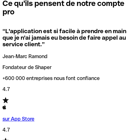
que vous avez le code SWIFT du siège social. Sinon, cela
l’annulation de la transaction.
Ce qu'ils pensent de notre compte
signifie que vous avez le code de l'une des succursales
pro
locales.
Pour éviter ces erreurs, Qonto a créé un outil de
vérification/recherche de codes SWIFT. Ainsi, vous pouvez
“
L'application est si facile à prendre en main
Si vous n'êtes pas sûr du code SWIFT que vous devriez
trouver et vérifier vos codes SWIFT avant de réaliser vos
que je n'ai jamais eu besoin de faire appel au
utiliser, nous avons développé un outil de recherche de
transferts d’argent.
service client.
”
codes SWIFT par nom de banque.
Jean-Marc Ramond
Fondateur de Shaper
+600 000 entreprises nous font confiance
4.7
sur App Store
4.7