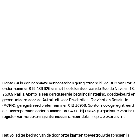
Qonto SA is een naamloze vennootschap geregistreerd bij de RCS van Parijs
onder nummer 819 489 626 en met hoofdkantoor aan de Rue de Navarin 18,
75009 Parijs. Qonto is een gereguleerde betalingsinstelling, goedgekeurd en
gecontroleerd door de Autoriteit voor Prudentieel Toezicht en Resolutie
(ACPR), geregistreerd onder nummer CIB 16958. Qonto is ook geregistreerd
als tussenpersoon onder nummer 18004091 bij ORIAS (Organisatie voor het
register van verzekeringsintermediairs, meer details op www.orias.fr).
Het volledige bedrag van de door onze klanten toevertrouwde fondsen is