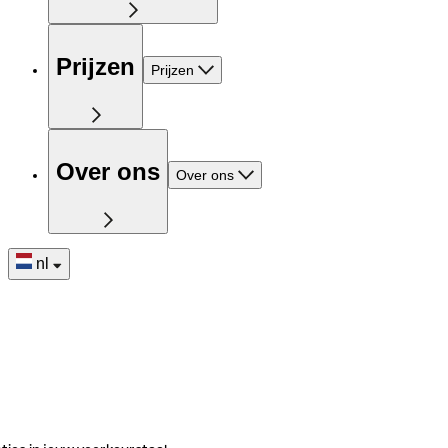
Prijzen
Prijzen
Over ons
Over ons
nl