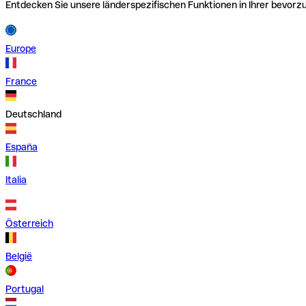
Entdecken Sie unsere länderspezifischen Funktionen in Ihrer bevor
Europe
France
Deutschland
España
Italia
Österreich
België
Portugal