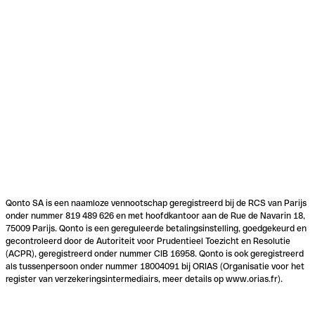
Qonto SA is een naamloze vennootschap geregistreerd bij de RCS van Parijs
onder nummer 819 489 626 en met hoofdkantoor aan de Rue de Navarin 18,
75009 Parijs. Qonto is een gereguleerde betalingsinstelling, goedgekeurd en
gecontroleerd door de Autoriteit voor Prudentieel Toezicht en Resolutie
(ACPR), geregistreerd onder nummer CIB 16958. Qonto is ook geregistreerd
als tussenpersoon onder nummer 18004091 bij ORIAS (Organisatie voor het
register van verzekeringsintermediairs, meer details op www.orias.fr).