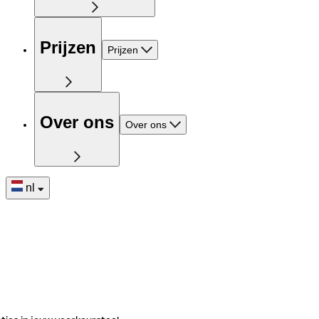
Prijzen
Prijzen
Over ons
Over ons
nl