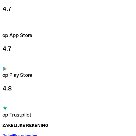
4.7
op App Store
4.7
op Play Store
4.8
op Trustpilot
ZAKELIJKE REKENING
Zakelijke rekening