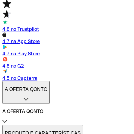
4.8 no Trustpilot
4.7 na App Store
4.7 na Play Store
4.8 no G2
4.5 no Capterra
A OFERTA QONTO
A OFERTA QONTO
Tarifas
Conta profissional online
PRODUTO E CARACTERÍSTICAS