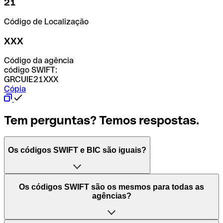
21
Código de Localização
XXX
Código da agência
código SWIFT:
GRCUIE21XXX
Cópia
Tem perguntas? Temos respostas.
Os códigos SWIFT e BIC são iguais?
O acrónimo SWIFT significa "Society for Worldwide
Os códigos SWIFT são os mesmos para todas as
Interbank Financial Telecommunication (Sociedade para
agências?
as Telecomunicações Financeiras Interbancárias
Mundiais)". Trata-se de uma rede mundial onde se