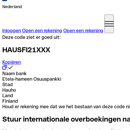
Nederland
Inloggen
Open een rekening
Open een rekening
Deze code ziet er goed uit:
HAUSFI21XXX
Kopiëren
Naam bank
Etela-hameen Osuuspankki
Stad
Hauho
Land
Finland
Houd er rekening mee dat we het bestaan van deze code nie
Stuur internationale overboekingen n