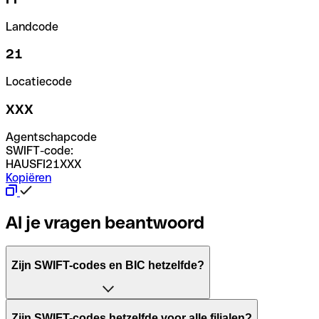
Landcode
21
Locatiecode
XXX
Agentschapcode
SWIFT-code:
HAUSFI21XXX
Kopiëren
Al je vragen beantwoord
Zijn SWIFT-codes en BIC hetzelfde?
Het acroniem SWIFT betekent "Society for Worldwide Inter
Zijn SWIFT-codes hetzelfde voor alle filialen?