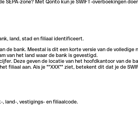
en de SEPA-zone? Met Qonto kun je SWIFT-overboekingen doen 
, land, stad en filiaal identificeert.
an de bank. Meestal is dit een korte versie van de volledige 
am van het land waar de bank is gevestigd.
cijfer. Deze geven de locatie van het hoofdkantoor van de b
et filiaal aan. Als je ""XXX"" ziet, betekent dit dat je de 
 land-, vestigings- en filiaalcode.