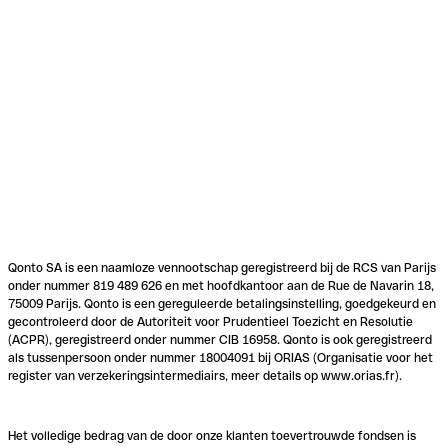
Qonto SA is een naamloze vennootschap geregistreerd bij de RCS van Parijs
onder nummer 819 489 626 en met hoofdkantoor aan de Rue de Navarin 18,
75009 Parijs. Qonto is een gereguleerde betalingsinstelling, goedgekeurd en
gecontroleerd door de Autoriteit voor Prudentieel Toezicht en Resolutie
(ACPR), geregistreerd onder nummer CIB 16958. Qonto is ook geregistreerd
als tussenpersoon onder nummer 18004091 bij ORIAS (Organisatie voor het
register van verzekeringsintermediairs, meer details op www.orias.fr).
Het volledige bedrag van de door onze klanten toevertrouwde fondsen is