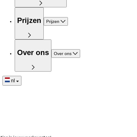
Prijzen
Prijzen
Over ons
Over ons
nl