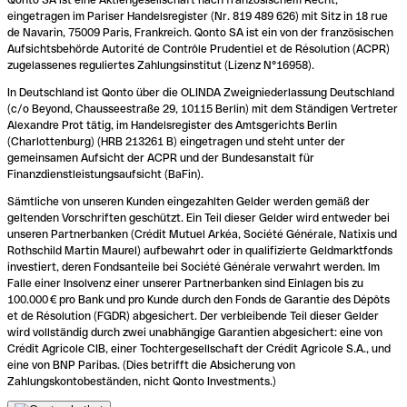
eingetragen im Pariser Handelsregister (Nr. 819 489 626) mit Sitz in 18 rue
de Navarin, 75009 Paris, Frankreich. Qonto SA ist ein von der französischen
Aufsichtsbehörde Autorité de Contrôle Prudentiel et de Résolution (ACPR)
zugelassenes reguliertes Zahlungsinstitut (Lizenz N°16958).
In Deutschland ist Qonto über die OLINDA Zweigniederlassung Deutschland
(c/o Beyond, Chausseestraße 29, 10115 Berlin) mit dem Ständigen Vertreter
Alexandre Prot tätig, im Handelsregister des Amtsgerichts Berlin
(Charlottenburg) (HRB 213261 B) eingetragen und steht unter der
gemeinsamen Aufsicht der ACPR und der Bundesanstalt für
Finanzdienstleistungsaufsicht (BaFin).
Sämtliche von unseren Kunden eingezahlten Gelder werden gemäß der
geltenden Vorschriften geschützt. Ein Teil dieser Gelder wird entweder bei
unseren Partnerbanken (Crédit Mutuel Arkéa, Société Générale, Natixis und
Rothschild Martin Maurel) aufbewahrt oder in qualifizierte Geldmarktfonds
investiert, deren Fondsanteile bei Société Générale verwahrt werden. Im
Falle einer Insolvenz einer unserer Partnerbanken sind Einlagen bis zu
100.000 € pro Bank und pro Kunde durch den Fonds de Garantie des Dépôts
et de Résolution (FGDR) abgesichert. Der verbleibende Teil dieser Gelder
wird vollständig durch zwei unabhängige Garantien abgesichert: eine von
Crédit Agricole CIB, einer Tochtergesellschaft der Crédit Agricole S.A., und
eine von BNP Paribas. (Dies betrifft die Absicherung von
Zahlungskontobeständen, nicht Qonto Investments.)