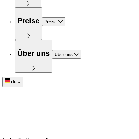
Preise
Preise
Über uns
Über uns
de