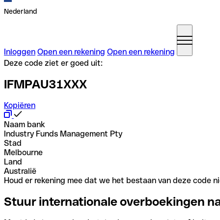
Nederland
Inloggen
Open een rekening
Open een rekening
Deze code ziet er goed uit:
IFMPAU31XXX
Kopiëren
Naam bank
Industry Funds Management Pty
Stad
Melbourne
Land
Australië
Houd er rekening mee dat we het bestaan van deze code nie
Stuur internationale overboekingen n