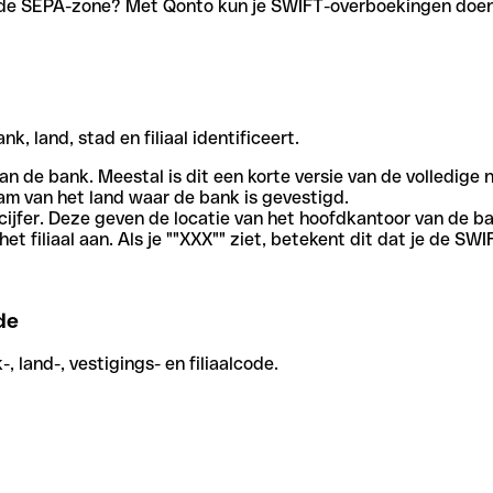
en de SEPA-zone? Met Qonto kun je SWIFT-overboekingen doen 
, land, stad en filiaal identificeert.
an de bank. Meestal is dit een korte versie van de volledige 
am van het land waar de bank is gevestigd.
cijfer. Deze geven de locatie van het hoofdkantoor van de b
et filiaal aan. Als je ""XXX"" ziet, betekent dit dat je de 
de
 land-, vestigings- en filiaalcode.