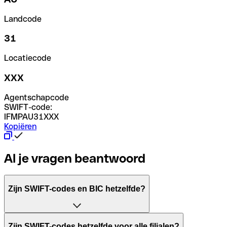
Landcode
31
Locatiecode
XXX
Agentschapcode
SWIFT-code:
IFMPAU31XXX
Kopiëren
Al je vragen beantwoord
Zijn SWIFT-codes en BIC hetzelfde?
Het acroniem SWIFT betekent "Society for Worldwide Inter
Zijn SWIFT-codes hetzelfde voor alle filialen?