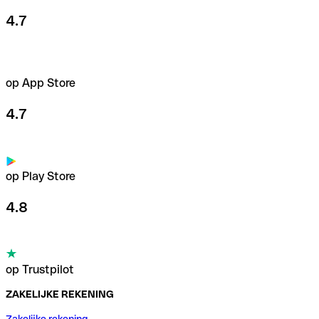
4.7
op App Store
4.7
op Play Store
4.8
op Trustpilot
ZAKELIJKE REKENING
Zakelijke rekening