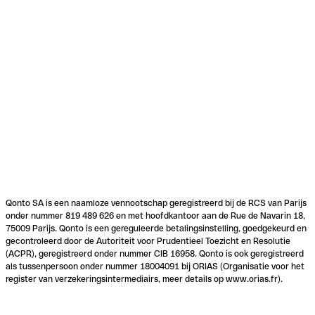
Qonto SA is een naamloze vennootschap geregistreerd bij de RCS van Parijs
onder nummer 819 489 626 en met hoofdkantoor aan de Rue de Navarin 18,
75009 Parijs. Qonto is een gereguleerde betalingsinstelling, goedgekeurd en
gecontroleerd door de Autoriteit voor Prudentieel Toezicht en Resolutie
(ACPR), geregistreerd onder nummer CIB 16958. Qonto is ook geregistreerd
als tussenpersoon onder nummer 18004091 bij ORIAS (Organisatie voor het
register van verzekeringsintermediairs, meer details op www.orias.fr).