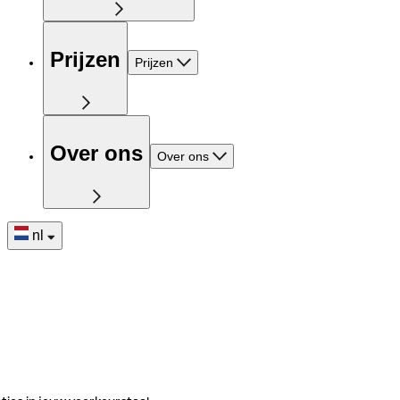
Prijzen
Prijzen
Over ons
Over ons
nl