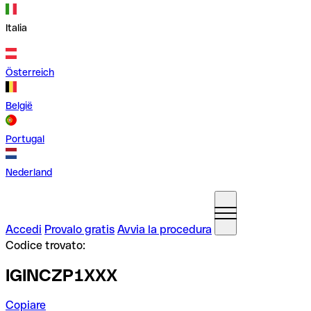
Italia
Österreich
België
Portugal
Nederland
Accedi
Provalo gratis
Avvia la procedura
Codice trovato:
IGINCZP1XXX
Copiare