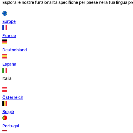
Esplora le nostre funzionalità specifiche per paese nella tua lingua pr
Europe
France
Deutschland
España
Italia
Österreich
België
Portugal