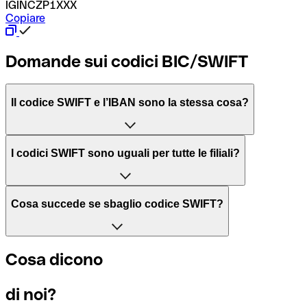
IGINCZP1XXX
Copiare
Domande sui codici BIC/SWIFT
Il codice SWIFT e l’IBAN sono la stessa cosa?
L'acronimo SWIFT sta per “Society for Worldwide Interbank 
I codici SWIFT sono uguali per tutte le filiali?
Il BIC, invece, sta per “Bank Identifier Code” ed è una sequ
Dipende dalle banche. In alcuni casi le banche utilizzano lo
Cosa succede se sbaglio codice SWIFT?
filiale.
Se per caso invii un pagamento a un codice SWIFT esistente
Cosa dicono
Per sapere a quale filiale fa riferimento un codice SWIFT, è 
Altrimenti significa che è il codice di una delle filiali locali.
di noi?
Se ti accorgi di aver usato un codice SWIFT sbagliato, cont