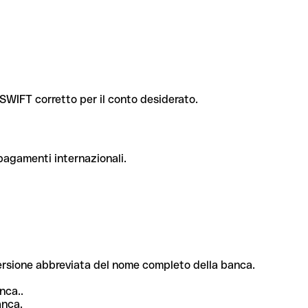
e SWIFT corretto per il conto desiderato.
 pagamenti internazionali.
 versione abbreviata del nome completo della banca.
nca..
anca.