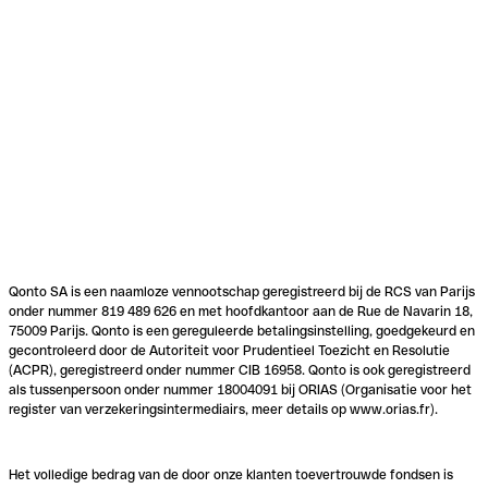
Qonto SA is een naamloze vennootschap geregistreerd bij de RCS van Parijs
onder nummer 819 489 626 en met hoofdkantoor aan de Rue de Navarin 18,
75009 Parijs. Qonto is een gereguleerde betalingsinstelling, goedgekeurd en
gecontroleerd door de Autoriteit voor Prudentieel Toezicht en Resolutie
(ACPR), geregistreerd onder nummer CIB 16958. Qonto is ook geregistreerd
als tussenpersoon onder nummer 18004091 bij ORIAS (Organisatie voor het
register van verzekeringsintermediairs, meer details op www.orias.fr).
Het volledige bedrag van de door onze klanten toevertrouwde fondsen is