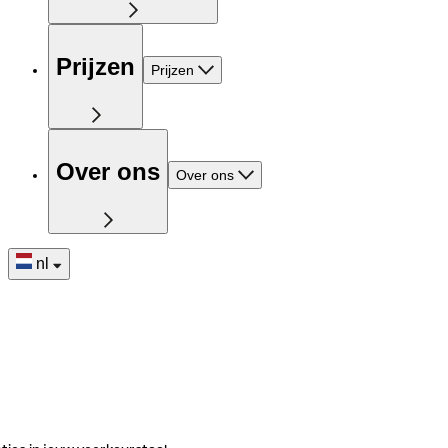
Prijzen
Prijzen
Over ons
Over ons
nl