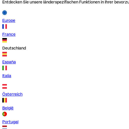
Entdecken Sie unsere länderspezifischen Funktionen in Ihrer bevor
Europe
France
Deutschland
España
Italia
Österreich
België
Portugal