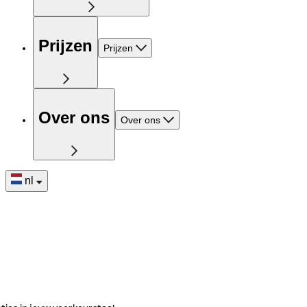
Prijzen
Prijzen
Over ons
Over ons
nl