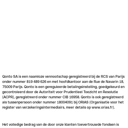
Qonto SA is een naamloze vennootschap geregistreerd bij de RCS van Parijs
onder nummer 819 489 626 en met hoofdkantoor aan de Rue de Navarin 18,
75009 Parijs. Qonto is een gereguleerde betalingsinstelling, goedgekeurd en
gecontroleerd door de Autoriteit voor Prudentieel Toezicht en Resolutie
(ACPR), geregistreerd onder nummer CIB 16958. Qonto is ook geregistreerd
als tussenpersoon onder nummer 18004091 bij ORIAS (Organisatie voor het
register van verzekeringsintermediairs, meer details op www.orias.fr).
Het volledige bedrag van de door onze klanten toevertrouwde fondsen is