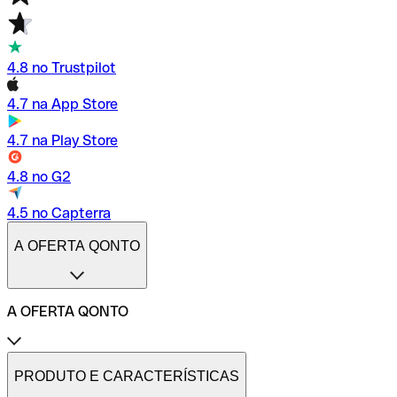
4.8 no Trustpilot
4.7 na App Store
4.7 na Play Store
4.8 no G2
4.5 no Capterra
A OFERTA QONTO
A OFERTA QONTO
Tarifas
Conta profissional online
PRODUTO E CARACTERÍSTICAS
Conta profissional freelance