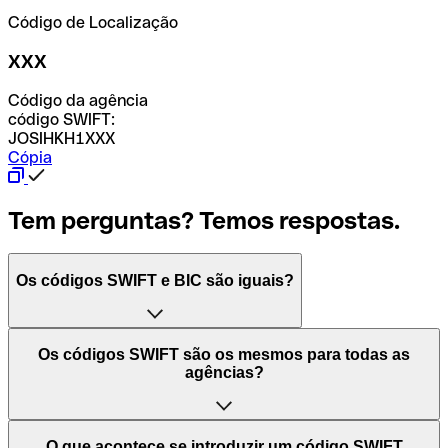
Código de Localização
XXX
Código da agência
código SWIFT:
JOSIHKH1XXX
Cópia
Tem perguntas? Temos respostas.
Os códigos SWIFT e BIC são iguais?
O acrónimo SWIFT significa "Society for Worldwide
Os códigos SWIFT são os mesmos para todas as
Interbank Financial Telecommunication (Sociedade para
agências?
as Telecomunicações Financeiras Interbancárias
Mundiais)". Trata-se de uma rede mundial onde se
processam pagamentos entre países. Por outro lado, BIC
Depende dos bancos. Nalguns casos, alguns usam o
O que acontece se introduzir um código SWIFT