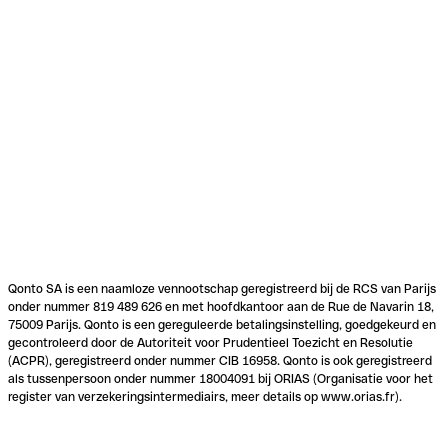
Qonto SA is een naamloze vennootschap geregistreerd bij de RCS van Parijs
onder nummer 819 489 626 en met hoofdkantoor aan de Rue de Navarin 18,
75009 Parijs. Qonto is een gereguleerde betalingsinstelling, goedgekeurd en
gecontroleerd door de Autoriteit voor Prudentieel Toezicht en Resolutie
(ACPR), geregistreerd onder nummer CIB 16958. Qonto is ook geregistreerd
als tussenpersoon onder nummer 18004091 bij ORIAS (Organisatie voor het
register van verzekeringsintermediairs, meer details op www.orias.fr).