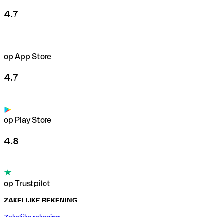
4.7
op App Store
4.7
op Play Store
4.8
op Trustpilot
ZAKELIJKE REKENING
Zakelijke rekening