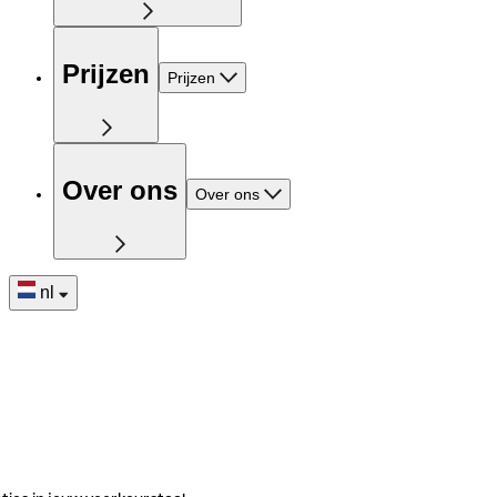
Prijzen
Prijzen
Over ons
Over ons
nl