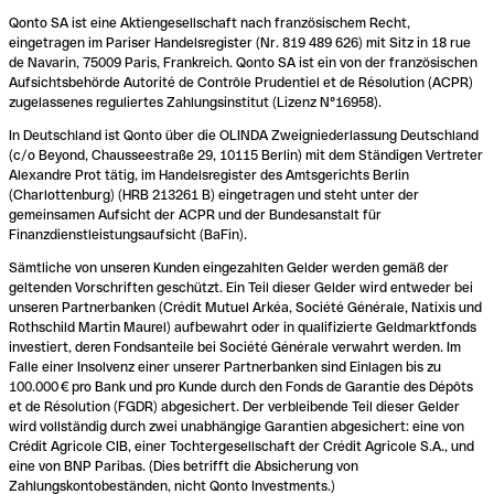
Qonto SA ist eine Aktiengesellschaft nach französischem Recht,
eingetragen im Pariser Handelsregister (Nr. 819 489 626) mit Sitz in 18 rue
de Navarin, 75009 Paris, Frankreich. Qonto SA ist ein von der französischen
Aufsichtsbehörde Autorité de Contrôle Prudentiel et de Résolution (ACPR)
zugelassenes reguliertes Zahlungsinstitut (Lizenz N°16958).
In Deutschland ist Qonto über die OLINDA Zweigniederlassung Deutschland
(c/o Beyond, Chausseestraße 29, 10115 Berlin) mit dem Ständigen Vertreter
Alexandre Prot tätig, im Handelsregister des Amtsgerichts Berlin
(Charlottenburg) (HRB 213261 B) eingetragen und steht unter der
gemeinsamen Aufsicht der ACPR und der Bundesanstalt für
Finanzdienstleistungsaufsicht (BaFin).
Sämtliche von unseren Kunden eingezahlten Gelder werden gemäß der
geltenden Vorschriften geschützt. Ein Teil dieser Gelder wird entweder bei
unseren Partnerbanken (Crédit Mutuel Arkéa, Société Générale, Natixis und
Rothschild Martin Maurel) aufbewahrt oder in qualifizierte Geldmarktfonds
investiert, deren Fondsanteile bei Société Générale verwahrt werden. Im
Falle einer Insolvenz einer unserer Partnerbanken sind Einlagen bis zu
100.000 € pro Bank und pro Kunde durch den Fonds de Garantie des Dépôts
et de Résolution (FGDR) abgesichert. Der verbleibende Teil dieser Gelder
wird vollständig durch zwei unabhängige Garantien abgesichert: eine von
Crédit Agricole CIB, einer Tochtergesellschaft der Crédit Agricole S.A., und
eine von BNP Paribas. (Dies betrifft die Absicherung von
Zahlungskontobeständen, nicht Qonto Investments.)