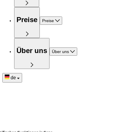
Preise
Preise
Über uns
Über uns
de