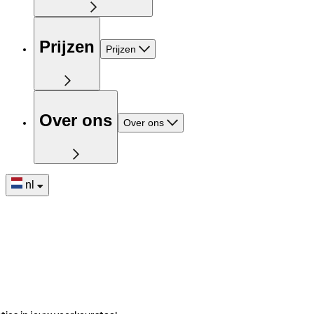
Prijzen
Prijzen
Over ons
Over ons
nl