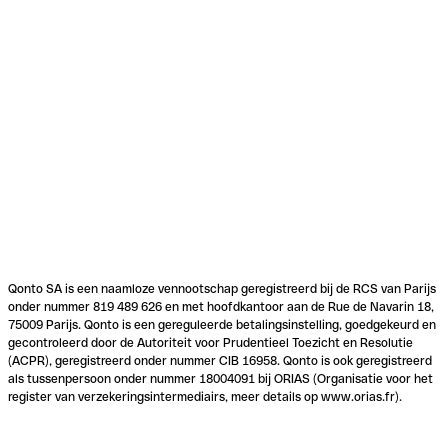
Qonto SA is een naamloze vennootschap geregistreerd bij de RCS van Parijs
onder nummer 819 489 626 en met hoofdkantoor aan de Rue de Navarin 18,
75009 Parijs. Qonto is een gereguleerde betalingsinstelling, goedgekeurd en
gecontroleerd door de Autoriteit voor Prudentieel Toezicht en Resolutie
(ACPR), geregistreerd onder nummer CIB 16958. Qonto is ook geregistreerd
als tussenpersoon onder nummer 18004091 bij ORIAS (Organisatie voor het
register van verzekeringsintermediairs, meer details op www.orias.fr).