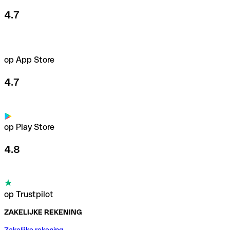
4.7
op App Store
4.7
op Play Store
4.8
op Trustpilot
ZAKELIJKE REKENING
Zakelijke rekening