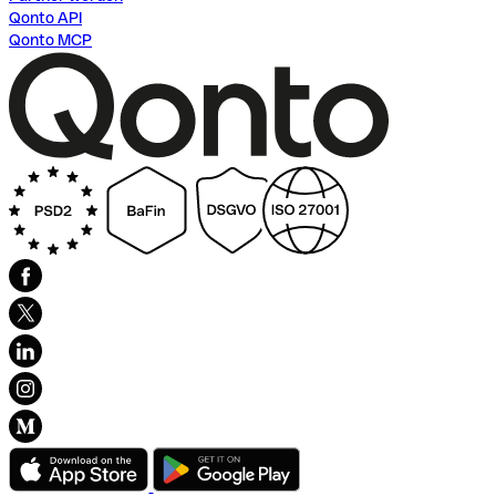
Qonto API
Qonto MCP