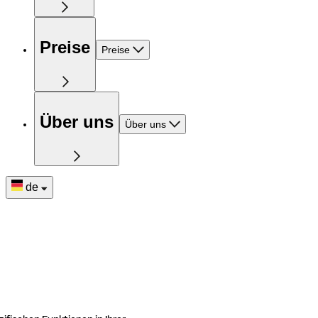
Preise
Preise
Über uns
Über uns
de