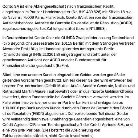
Qonto SA ist eine Aktiengesellschaft nach französischem Recht,
eingetragen im Pariser Handelsregister (Nr. 819 489 626) mit Sitz in 18 rue
de Navarin, 75009 Paris, Frankreich. Qonto SA ist ein von der französischen
Aufsichtsbehörde Autorité de Contrôle Prudentiel et de Résolution (ACPR)
zugelassenes reguliertes Zahlungsinstitut (Lizenz N°16958).
In Deutschland ist Qonto über die OLINDA Zweigniederlassung Deutschland
(c/o Beyond, Chausseestraße 29, 10115 Berlin) mit dem Ständigen Vertreter
Alexandre Prot tätig, im Handelsregister des Amtsgerichts Berlin
(Charlottenburg) (HRB 213261 B) eingetragen und steht unter der
gemeinsamen Aufsicht der ACPR und der Bundesanstalt für
Finanzdienstleistungsaufsicht (BaFin).
Sämtliche von unseren Kunden eingezahlten Gelder werden gemäß der
geltenden Vorschriften geschützt. Ein Teil dieser Gelder wird entweder bei
unseren Partnerbanken (Crédit Mutuel Arkéa, Société Générale, Natixis und
Rothschild Martin Maurel) aufbewahrt oder in qualifizierte Geldmarktfonds
investiert, deren Fondsanteile bei Société Générale verwahrt werden. Im
Falle einer Insolvenz einer unserer Partnerbanken sind Einlagen bis zu
100.000 € pro Bank und pro Kunde durch den Fonds de Garantie des Dépôts
et de Résolution (FGDR) abgesichert. Der verbleibende Teil dieser Gelder
wird vollständig durch zwei unabhängige Garantien abgesichert: eine von
Crédit Agricole CIB, einer Tochtergesellschaft der Crédit Agricole S.A., und
eine von BNP Paribas. (Dies betrifft die Absicherung von
Zahlungskontobeständen, nicht Qonto Investments.)