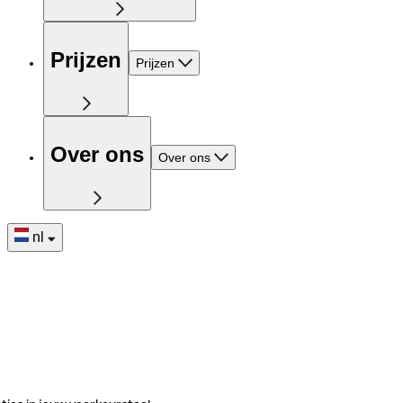
Prijzen
Prijzen
Over ons
Over ons
nl