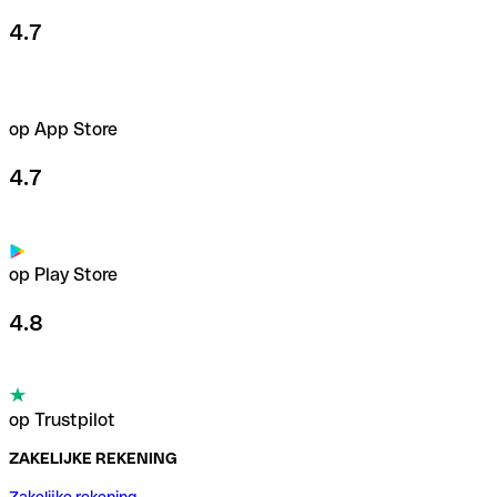
4.7
op App Store
4.7
op Play Store
4.8
op Trustpilot
ZAKELIJKE REKENING
Zakelijke rekening