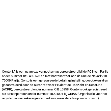
Qonto SA is een naamloze vennootschap geregistreerd bij de RCS van Parijs
onder nummer 819 489 626 en met hoofdkantoor aan de Rue de Navarin 18,
75009 Parijs. Qonto is een gereguleerde betalingsinstelling, goedgekeurd en
gecontroleerd door de Autoriteit voor Prudentieel Toezicht en Resolutie
(ACPR), geregistreerd onder nummer CIB 16958. Qonto is ook geregistreerd
als tussenpersoon onder nummer 18004091 bij ORIAS (Organisatie voor het
register van verzekeringsintermediairs, meer details op www.orias.fr).