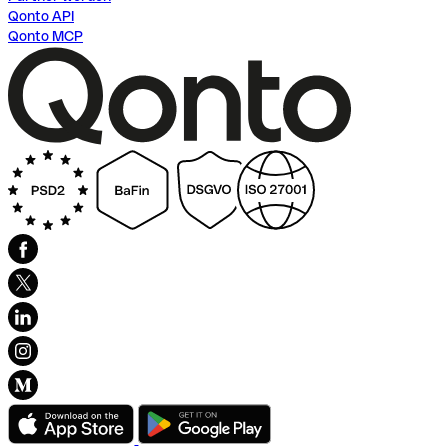
Qonto API
Qonto MCP