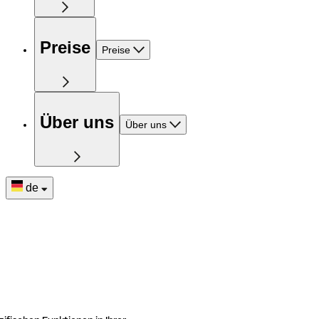
Preise
Preise
Über uns
Über uns
de