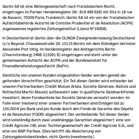
Qonto SA ist eine Aktiengesellschaft nach französischem Recht,
eingetragen im Pariser Handelsregister (Nr. 819 489 626) mit Sitz in 18 rue
de Navarin, 75009 Paris, Frankreich. Qonto SA ist ein von der französischen
Aufsichtsbehörde Autorité de Contrôle Prudentiel et de Résolution (ACPR)
zugelassenes reguliertes Zahlungsinstitut (Lizenz N°16958).
In Deutschland ist Qonto über die OLINDA Zweigniederlassung Deutschland
(c/o Beyond, Chausseestraße 29, 10115 Berlin) mit dem Ständigen Vertreter
Alexandre Prot tätig, im Handelsregister des Amtsgerichts Berlin
(Charlottenburg) (HRB 213261 B) eingetragen und steht unter der
gemeinsamen Aufsicht der ACPR und der Bundesanstalt für
Finanzdienstleistungsaufsicht (BaFin).
Sämtliche von unseren Kunden eingezahlten Gelder werden gemäß der
geltenden Vorschriften geschützt. Ein Teil dieser Gelder wird entweder bei
unseren Partnerbanken (Crédit Mutuel Arkéa, Société Générale, Natixis und
Rothschild Martin Maurel) aufbewahrt oder in qualifizierte Geldmarktfonds
investiert, deren Fondsanteile bei Société Générale verwahrt werden. Im
Falle einer Insolvenz einer unserer Partnerbanken sind Einlagen bis zu
100.000 € pro Bank und pro Kunde durch den Fonds de Garantie des Dépôts
et de Résolution (FGDR) abgesichert. Der verbleibende Teil dieser Gelder
wird vollständig durch zwei unabhängige Garantien abgesichert: eine von
Crédit Agricole CIB, einer Tochtergesellschaft der Crédit Agricole S.A., und
eine von BNP Paribas. (Dies betrifft die Absicherung von
Zahlungskontobeständen, nicht Qonto Investments.)