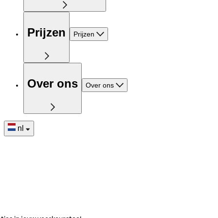
Prijzen
Prijzen
Over ons
Over ons
nl