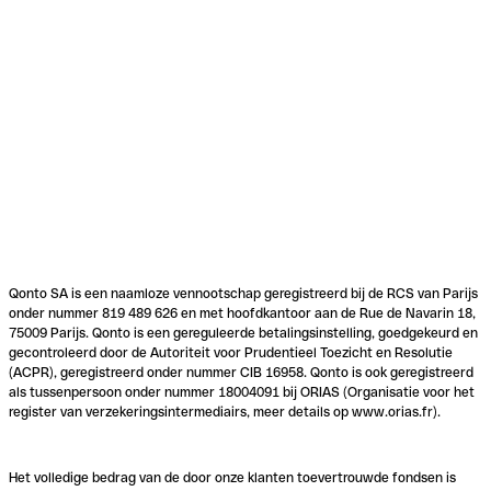
Qonto SA is een naamloze vennootschap geregistreerd bij de RCS van Parijs
onder nummer 819 489 626 en met hoofdkantoor aan de Rue de Navarin 18,
75009 Parijs. Qonto is een gereguleerde betalingsinstelling, goedgekeurd en
gecontroleerd door de Autoriteit voor Prudentieel Toezicht en Resolutie
(ACPR), geregistreerd onder nummer CIB 16958. Qonto is ook geregistreerd
als tussenpersoon onder nummer 18004091 bij ORIAS (Organisatie voor het
register van verzekeringsintermediairs, meer details op www.orias.fr).
Het volledige bedrag van de door onze klanten toevertrouwde fondsen is