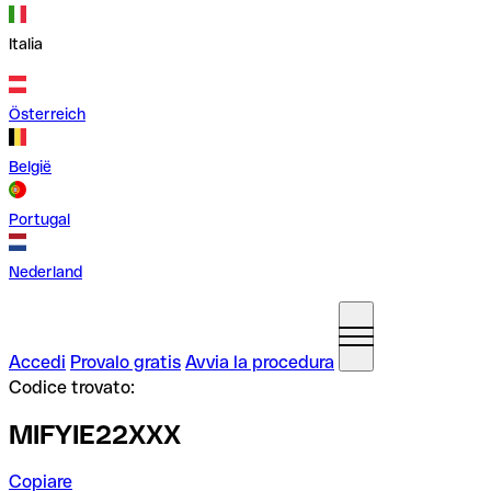
Italia
Österreich
België
Portugal
Nederland
Accedi
Provalo gratis
Avvia la procedura
Codice trovato:
MIFYIE22XXX
Copiare