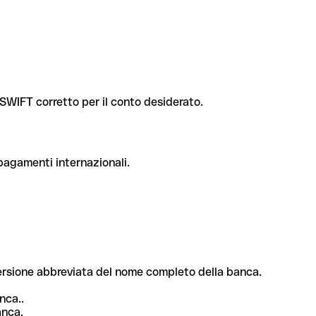
e SWIFT corretto per il conto desiderato.
 pagamenti internazionali.
 versione abbreviata del nome completo della banca.
nca..
anca.