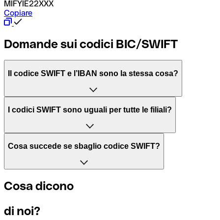
MIFYIE22XXX
Copiare
Domande sui codici BIC/SWIFT
Il codice SWIFT e l’IBAN sono la stessa cosa?
L'acronimo SWIFT sta per “Society for Worldwide Interbank 
I codici SWIFT sono uguali per tutte le filiali?
Il BIC, invece, sta per “Bank Identifier Code” ed è una sequ
Dipende dalle banche. In alcuni casi le banche utilizzano lo
Cosa succede se sbaglio codice SWIFT?
filiale.
Se per caso invii un pagamento a un codice SWIFT esistente
Cosa dicono
Per sapere a quale filiale fa riferimento un codice SWIFT, è 
Altrimenti significa che è il codice di una delle filiali locali.
di noi?
Se ti accorgi di aver usato un codice SWIFT sbagliato, cont