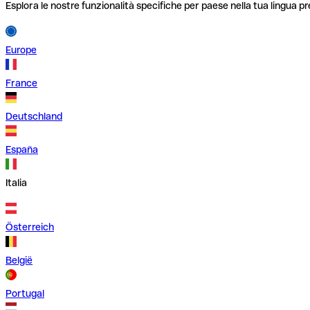
Esplora le nostre funzionalità specifiche per paese nella tua lingua pr
Europe
France
Deutschland
España
Italia
Österreich
België
Portugal