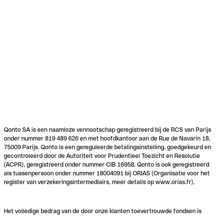
Qonto SA is een naamloze vennootschap geregistreerd bij de RCS van Parijs
onder nummer 819 489 626 en met hoofdkantoor aan de Rue de Navarin 18,
75009 Parijs. Qonto is een gereguleerde betalingsinstelling, goedgekeurd en
gecontroleerd door de Autoriteit voor Prudentieel Toezicht en Resolutie
(ACPR), geregistreerd onder nummer CIB 16958. Qonto is ook geregistreerd
als tussenpersoon onder nummer 18004091 bij ORIAS (Organisatie voor het
register van verzekeringsintermediairs, meer details op www.orias.fr).
Het volledige bedrag van de door onze klanten toevertrouwde fondsen is