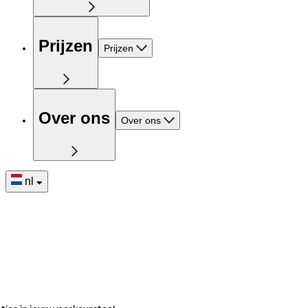
Prijzen
Prijzen
Over ons
Over ons
nl