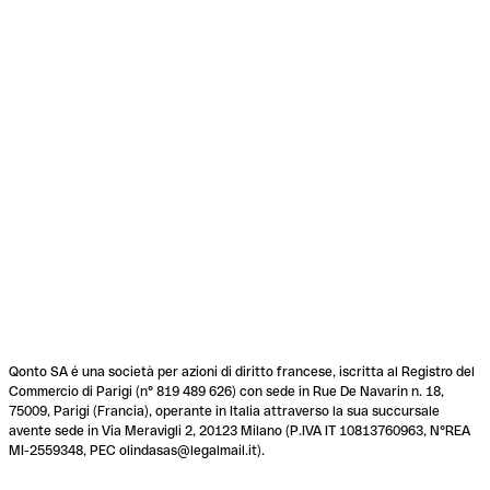
Qonto SA é una società per azioni di diritto francese, iscritta al Registro del
Commercio di Parigi (n° 819 489 626) con sede in Rue De Navarin n. 18,
75009, Parigi (Francia), operante in Italia attraverso la sua succursale
avente sede in Via Meravigli 2, 20123 Milano (P.IVA IT 10813760963, N°REA
MI-2559348, PEC olindasas@legalmail.it).