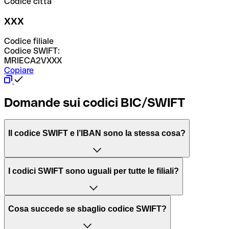
Codice città
XXX
Codice filiale
Codice SWIFT:
MRIECA2VXXX
Copiare
Domande sui codici BIC/SWIFT
Il codice SWIFT e l’IBAN sono la stessa cosa?
L'acronimo SWIFT sta per “Society for Worldwide
I codici SWIFT sono uguali per tutte le filiali?
Interbank Financial Telecommunication”, una rete globale
per l’elaborazione dei pagamenti tra diversi Paesi.
Dipende dalle banche. In alcuni casi le banche utilizzano
Cosa succede se sbaglio codice SWIFT?
lo stesso codice SWIFT per filiali diverse. In altri casi, le
Il BIC, invece, sta per “Bank Identifier Code” ed è una
banche preferiscono avere un codice SWIFT dedicato per