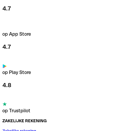
4.7
op App Store
4.7
op Play Store
4.8
op Trustpilot
ZAKELIJKE REKENING
Zakelijke rekening