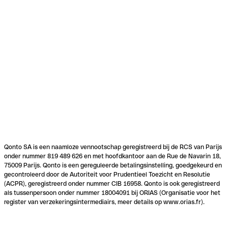
Qonto SA is een naamloze vennootschap geregistreerd bij de RCS van Parijs
onder nummer 819 489 626 en met hoofdkantoor aan de Rue de Navarin 18,
75009 Parijs. Qonto is een gereguleerde betalingsinstelling, goedgekeurd en
gecontroleerd door de Autoriteit voor Prudentieel Toezicht en Resolutie
(ACPR), geregistreerd onder nummer CIB 16958. Qonto is ook geregistreerd
als tussenpersoon onder nummer 18004091 bij ORIAS (Organisatie voor het
register van verzekeringsintermediairs, meer details op www.orias.fr).