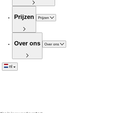
Prijzen
Prijzen
Over ons
Over ons
nl