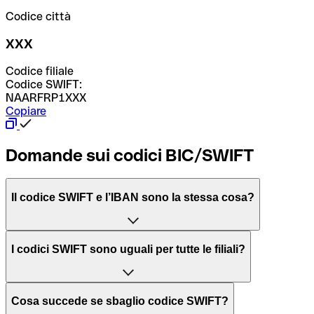
Codice città
XXX
Codice filiale
Codice SWIFT:
NAARFRP1XXX
Copiare
Domande sui codici BIC/SWIFT
Il codice SWIFT e l’IBAN sono la stessa cosa?
L'acronimo SWIFT sta per “Society for Worldwide
I codici SWIFT sono uguali per tutte le filiali?
Interbank Financial Telecommunication”, una rete globale
per l’elaborazione dei pagamenti tra diversi Paesi.
Dipende dalle banche. In alcuni casi le banche utilizzano
Cosa succede se sbaglio codice SWIFT?
lo stesso codice SWIFT per filiali diverse. In altri casi, le