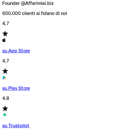
Founder @Affarimiei.biz
600.000 clienti si fidano di noi
4,7
su App Store
4,7
su Play Store
4.8
su Trustpilot