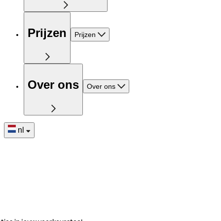
Prijzen
Prijzen
Over ons
Over ons
nl