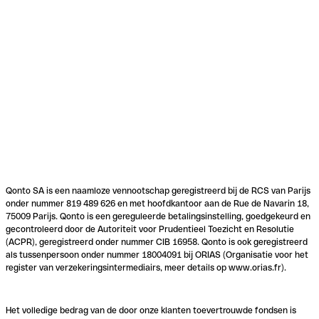
Qonto SA is een naamloze vennootschap geregistreerd bij de RCS van Parijs
onder nummer 819 489 626 en met hoofdkantoor aan de Rue de Navarin 18,
75009 Parijs. Qonto is een gereguleerde betalingsinstelling, goedgekeurd en
gecontroleerd door de Autoriteit voor Prudentieel Toezicht en Resolutie
(ACPR), geregistreerd onder nummer CIB 16958. Qonto is ook geregistreerd
als tussenpersoon onder nummer 18004091 bij ORIAS (Organisatie voor het
register van verzekeringsintermediairs, meer details op www.orias.fr).
Het volledige bedrag van de door onze klanten toevertrouwde fondsen is