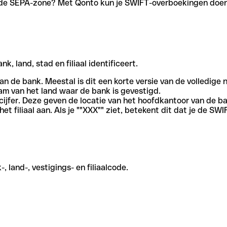
en de SEPA-zone? Met Qonto kun je SWIFT-overboekingen doen 
, land, stad en filiaal identificeert.
an de bank. Meestal is dit een korte versie van de volledige 
am van het land waar de bank is gevestigd.
cijfer. Deze geven de locatie van het hoofdkantoor van de b
et filiaal aan. Als je ""XXX"" ziet, betekent dit dat je de 
 land-, vestigings- en filiaalcode.