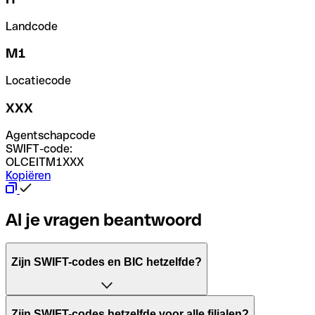
Landcode
M1
Locatiecode
XXX
Agentschapcode
SWIFT-code:
OLCEITM1XXX
Kopiëren
Al je vragen beantwoord
Zijn SWIFT-codes en BIC hetzelfde?
Het acroniem SWIFT betekent "Society for Worldwide Inter
Zijn SWIFT-codes hetzelfde voor alle filialen?