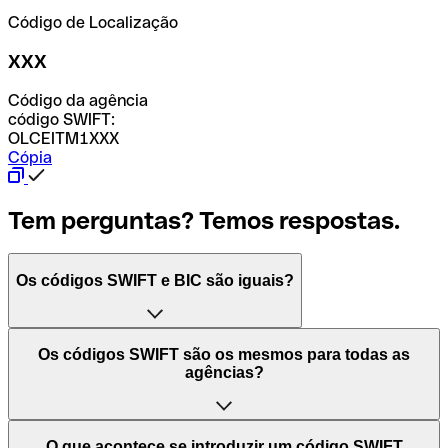
Código de Localização
XXX
Código da agência
código SWIFT:
OLCEITM1XXX
Cópia
Tem perguntas? Temos respostas.
Os códigos SWIFT e BIC são iguais?
O acrónimo SWIFT significa "Society for Worldwide
Os códigos SWIFT são os mesmos para todas as
Interbank Financial Telecommunication (Sociedade para
agências?
as Telecomunicações Financeiras Interbancárias
Mundiais)". Trata-se de uma rede mundial onde se
processam pagamentos entre países. Por outro lado, BIC
Depende dos bancos. Nalguns casos, alguns usam o
O que acontece se introduzir um código SWIFT