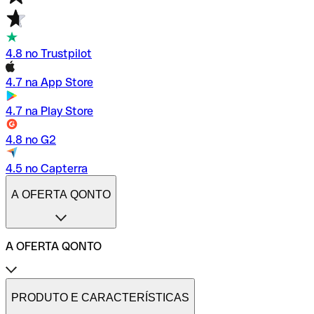
4.8 no Trustpilot
4.7 na App Store
4.7 na Play Store
4.8 no G2
4.5 no Capterra
A OFERTA QONTO
A OFERTA QONTO
Tarifas
Conta profissional online
PRODUTO E CARACTERÍSTICAS
Conta profissional freelance