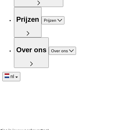
Prijzen
Prijzen
Over ons
Over ons
nl