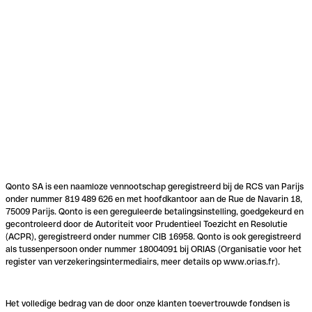
Qonto SA is een naamloze vennootschap geregistreerd bij de RCS van Parijs
onder nummer 819 489 626 en met hoofdkantoor aan de Rue de Navarin 18,
75009 Parijs. Qonto is een gereguleerde betalingsinstelling, goedgekeurd en
gecontroleerd door de Autoriteit voor Prudentieel Toezicht en Resolutie
(ACPR), geregistreerd onder nummer CIB 16958. Qonto is ook geregistreerd
als tussenpersoon onder nummer 18004091 bij ORIAS (Organisatie voor het
register van verzekeringsintermediairs, meer details op www.orias.fr).
Het volledige bedrag van de door onze klanten toevertrouwde fondsen is