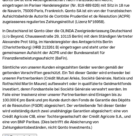
eingetragen im Pariser Handelsregister (Nr. 819 489 626) mit Sitz in 18 rue
de Navarin, 75009 Paris, Frankreich. Qonto SA ist ein von der französischen
Aufsichtsbehörde Autorité de Contrôle Prudentiel et de Résolution (ACPR)
zugelassenes reguliertes Zahlungsinstitut (Lizenz N°16958).
In Deutschland ist Qonto über die OLINDA Zweigniederlassung Deutschland
(c/o Beyond, Chausseestraße 29, 10115 Berlin) mit dem Ständigen Vertreter
Alexandre Prot tätig, im Handelsregister des Amtsgerichts Berlin
(Charlottenburg) (HRB 213261 B) eingetragen und steht unter der
gemeinsamen Aufsicht der ACPR und der Bundesanstalt für
Finanzdienstleistungsaufsicht (BaFin).
Sämtliche von unseren Kunden eingezahlten Gelder werden gemäß der
geltenden Vorschriften geschützt. Ein Teil dieser Gelder wird entweder bei
unseren Partnerbanken (Crédit Mutuel Arkéa, Société Générale, Natixis und
Rothschild Martin Maurel) aufbewahrt oder in qualifizierte Geldmarktfonds
investiert, deren Fondsanteile bei Société Générale verwahrt werden. Im
Falle einer Insolvenz einer unserer Partnerbanken sind Einlagen bis zu
100.000 € pro Bank und pro Kunde durch den Fonds de Garantie des Dépôts
et de Résolution (FGDR) abgesichert. Der verbleibende Teil dieser Gelder
wird vollständig durch zwei unabhängige Garantien abgesichert: eine von
Crédit Agricole CIB, einer Tochtergesellschaft der Crédit Agricole S.A., und
eine von BNP Paribas. (Dies betrifft die Absicherung von
Zahlungskontobeständen, nicht Qonto Investments.)