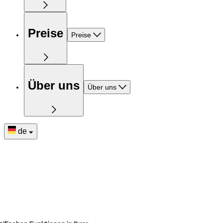
Preise
Preise
Über uns
Über uns
de