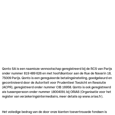
Qonto SA is een naamloze vennootschap geregistreerd bij de RCS van Parijs
onder nummer 819 489 626 en met hoofdkantoor aan de Rue de Navarin 18,
75009 Parijs. Qonto is een gereguleerde betalingsinstelling, goedgekeurd en
gecontroleerd door de Autoriteit voor Prudentieel Toezicht en Resolutie
(ACPR), geregistreerd onder nummer CIB 16958. Qonto is ook geregistreerd
als tussenpersoon onder nummer 18004091 bij ORIAS (Organisatie voor het
register van verzekeringsintermediairs, meer details op www.orias.fr).
Het volledige bedrag van de door onze klanten toevertrouwde fondsen is