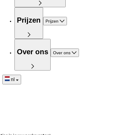
Prijzen
Prijzen
Over ons
Over ons
nl