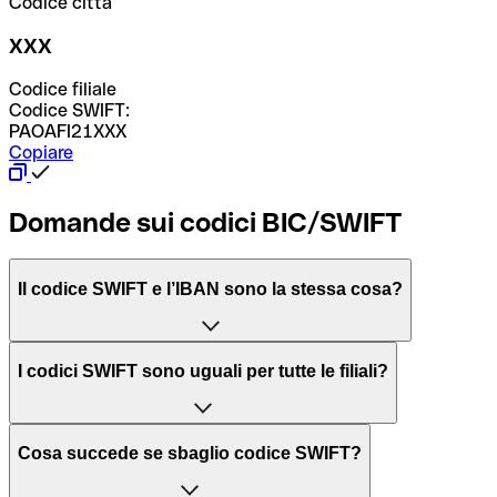
Codice città
XXX
Codice filiale
Codice SWIFT:
PAOAFI21XXX
Copiare
Domande sui codici BIC/SWIFT
Il codice SWIFT e l’IBAN sono la stessa cosa?
L'acronimo SWIFT sta per “Society for Worldwide
I codici SWIFT sono uguali per tutte le filiali?
Interbank Financial Telecommunication”, una rete globale
per l’elaborazione dei pagamenti tra diversi Paesi.
Dipende dalle banche. In alcuni casi le banche utilizzano
Cosa succede se sbaglio codice SWIFT?
lo stesso codice SWIFT per filiali diverse. In altri casi, le
Il BIC, invece, sta per “Bank Identifier Code” ed è una
banche preferiscono avere un codice SWIFT dedicato per