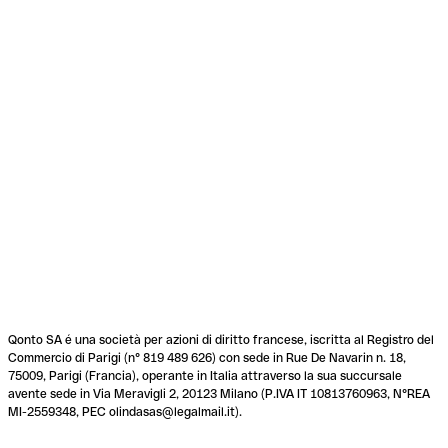
Qonto SA é una società per azioni di diritto francese, iscritta al Registro del
Commercio di Parigi (n° 819 489 626) con sede in Rue De Navarin n. 18,
75009, Parigi (Francia), operante in Italia attraverso la sua succursale
avente sede in Via Meravigli 2, 20123 Milano (P.IVA IT 10813760963, N°REA
MI-2559348, PEC olindasas@legalmail.it).