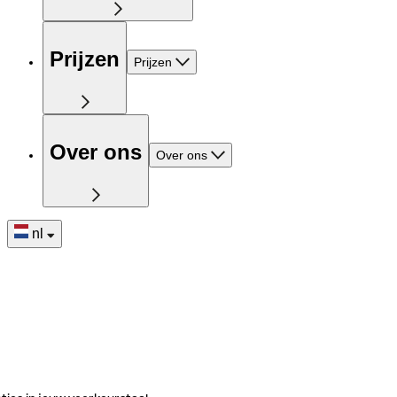
Prijzen
Prijzen
Over ons
Over ons
nl