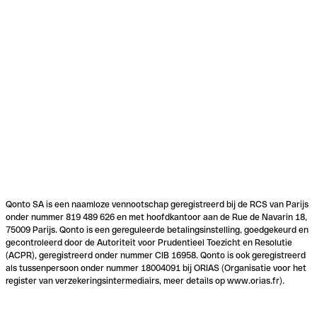
Qonto SA is een naamloze vennootschap geregistreerd bij de RCS van Parijs
onder nummer 819 489 626 en met hoofdkantoor aan de Rue de Navarin 18,
75009 Parijs. Qonto is een gereguleerde betalingsinstelling, goedgekeurd en
gecontroleerd door de Autoriteit voor Prudentieel Toezicht en Resolutie
(ACPR), geregistreerd onder nummer CIB 16958. Qonto is ook geregistreerd
als tussenpersoon onder nummer 18004091 bij ORIAS (Organisatie voor het
register van verzekeringsintermediairs, meer details op www.orias.fr).