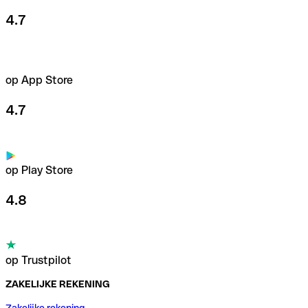
4.7
op App Store
4.7
op Play Store
4.8
op Trustpilot
ZAKELIJKE REKENING
Zakelijke rekening