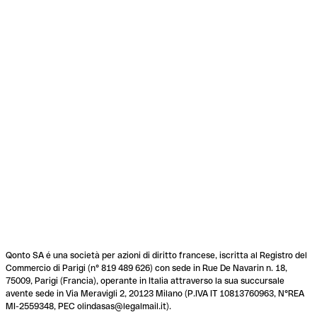
Qonto SA é una società per azioni di diritto francese, iscritta al Registro del
Commercio di Parigi (n° 819 489 626) con sede in Rue De Navarin n. 18,
75009, Parigi (Francia), operante in Italia attraverso la sua succursale
avente sede in Via Meravigli 2, 20123 Milano (P.IVA IT 10813760963, N°REA
MI-2559348, PEC olindasas@legalmail.it).