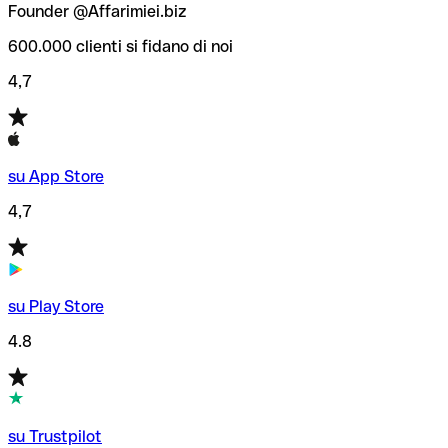
Founder @Affarimiei.biz
600.000 clienti si fidano di noi
4,7
su App Store
4,7
su Play Store
4.8
su Trustpilot