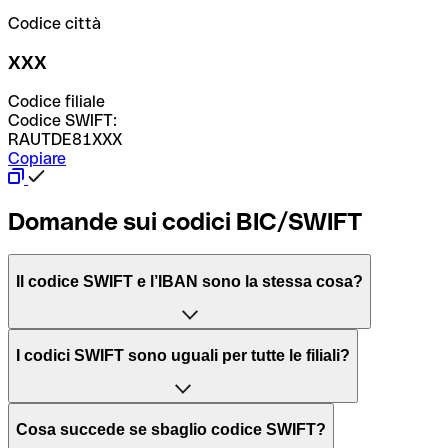
Codice città
XXX
Codice filiale
Codice SWIFT:
RAUTDE81XXX
Copiare
Domande sui codici BIC/SWIFT
Il codice SWIFT e l’IBAN sono la stessa cosa?
L'acronimo SWIFT sta per “Society for Worldwide
I codici SWIFT sono uguali per tutte le filiali?
Interbank Financial Telecommunication”, una rete globale
per l’elaborazione dei pagamenti tra diversi Paesi.
Dipende dalle banche. In alcuni casi le banche utilizzano
Cosa succede se sbaglio codice SWIFT?
lo stesso codice SWIFT per filiali diverse. In altri casi, le