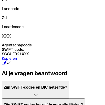
Landcode
21
Locatiecode
XXX
Agentschapcode
SWIFT-code:
SGCUFR21XXX
Kopiëren
Al je vragen beantwoord
Zijn SWIFT-codes en BIC hetzelfde?
Het acroniem SWIFT betekent "Society for Worldwide Inter
Zijn SWIFT-codes hetzelfde voor alle filialen?