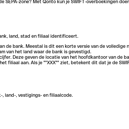
en de SEPA-zone? Met Qonto kun je SWIFT-overboekingen doen 
, land, stad en filiaal identificeert.
an de bank. Meestal is dit een korte versie van de volledige 
am van het land waar de bank is gevestigd.
cijfer. Deze geven de locatie van het hoofdkantoor van de b
et filiaal aan. Als je ""XXX"" ziet, betekent dit dat je de 
 land-, vestigings- en filiaalcode.