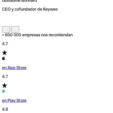
Guillaume Bonnard
de enviar tu transferencia.
CEO y cofundador de Keyweo
S
+ 600 000 empresas nos recomiendan
4.7
en App Store
4.7
en Play Store
4.8